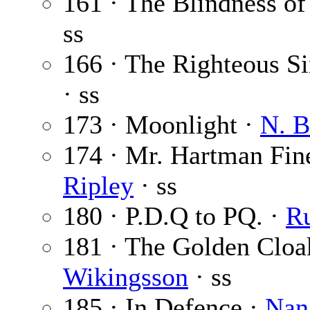
161 · The Blindness of
ss
166 · The Righteous S
· ss
173 · Moonlight ·
N. B
174 · Mr. Hartman Fin
Ripley
· ss
180 · P.D.Q to PQ. ·
R
181 · The Golden Cloa
Wikingsson
· ss
185 · In Defence ·
Nan