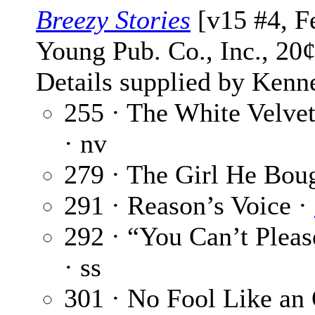
Breezy Stories
[v15 #4, F
Young Pub. Co., Inc., 20
Details supplied by Kenn
255 · The White Velvet
· nv
279 · The Girl He Bou
291 · Reason’s Voice ·
292 · “You Can’t Plea
· ss
301 · No Fool Like an