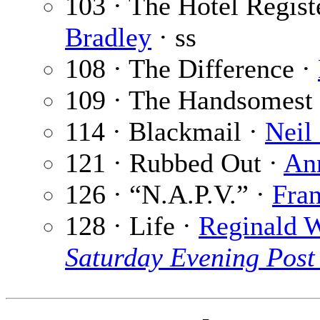
103 · The Hotel Regist
Bradley
· ss
108 · The Difference ·
109 · The Handsomest
114 · Blackmail ·
Neil
121 · Rubbed Out ·
Ann
126 · “N.A.P.V.” ·
Fran
128 · Life ·
Reginald 
Saturday Evening Post