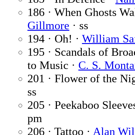
186 · When Ghosts Wa
Gillmore
· ss
194 · Oh! ·
William Sa
195 · Scandals of Bro
to Music ·
C. S. Mont
201 · Flower of the Ni
ss
205 · Peekaboo Sleeve
pm
206 · Tattoo ·
Alan Wil