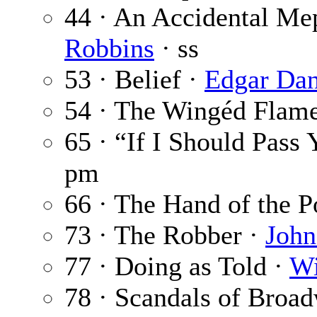
44 · An Accidental Me
Robbins
· ss
53 · Belief ·
Edgar Dan
54 · The Wingéd Flam
65 · “If I Should Pas
pm
66 · The Hand of the P
73 · The Robber ·
John
77 · Doing as Told ·
Wi
78 · Scandals of Broa