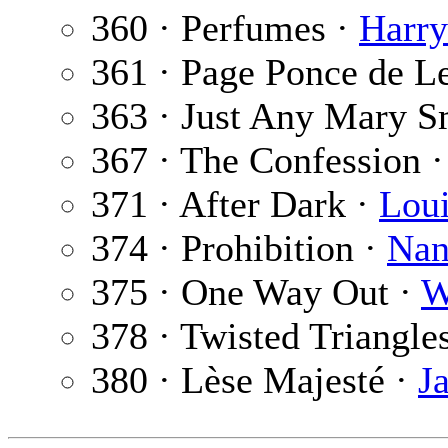
360 · Perfumes ·
Harry
361 · Page Ponce de L
363 · Just Any Mary S
367 · The Confession 
371 · After Dark ·
Loui
374 · Prohibition ·
Nan
375 · One Way Out ·
W
378 · Twisted Triangle
380 · Lèse Majesté ·
J