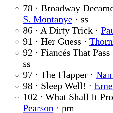
78 · Broadway Decam
S. Montanye
· ss
86 · A Dirty Trick ·
Pa
91 · Her Guess ·
Thorn
92 · Fiancés That Pass 
ss
97 · The Flapper ·
Nan 
98 · Sleep Well! ·
Erne
102 · What Shall It Pr
Pearson
· pm