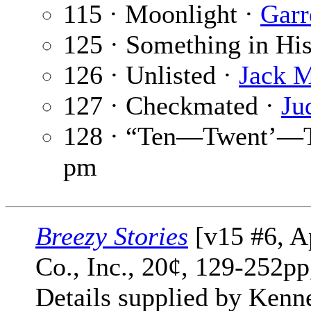
115 · Moonlight ·
Garr
125 · Something in Hi
126 · Unlisted ·
Jack 
127 · Checkmated ·
Ju
128 · “Ten—Twent’—T
pm
Breezy Stories
[v15 #6, A
Co., Inc., 20¢, 129-252pp
Details supplied by Kenn