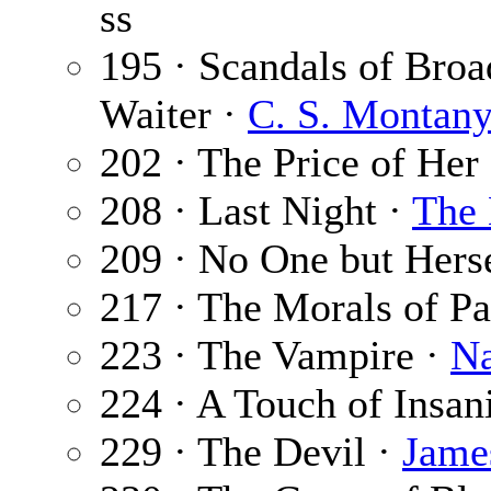
ss
195 · Scandals of Br
Waiter ·
C. S. Montan
202 · The Price of Her
208 · Last Night ·
The 
209 · No One but Hers
217 · The Morals of Pa
223 · The Vampire ·
Na
224 · A Touch of Insan
229 · The Devil ·
Jame