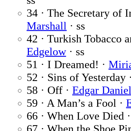
ss
34 · The Secretary of I
Marshall
· ss
42 · Turkish Tobacco
Edgelow
· ss
51 · I Dreamed! ·
Miri
52 · Sins of Yesterday 
58 · Off ·
Edgar Danie
59 · A Man’s a Fool ·
66 · When Love Died 
67 · When the Shoe Pi