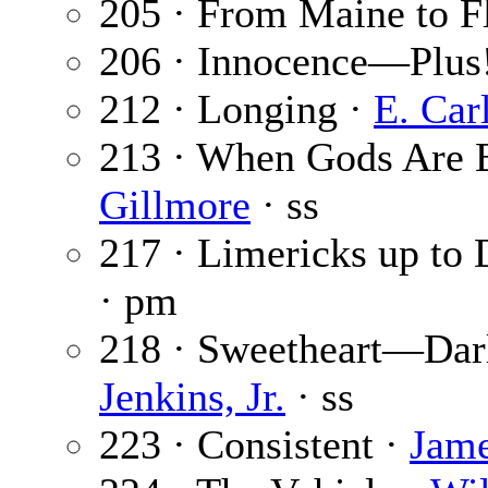
205 · From Maine to F
206 · Innocence—Plus
212 · Longing ·
E. Car
213 · When Gods Are 
Gillmore
· ss
217 · Limericks up to 
· pm
218 · Sweetheart—Dar
Jenkins, Jr.
· ss
223 · Consistent ·
Jame