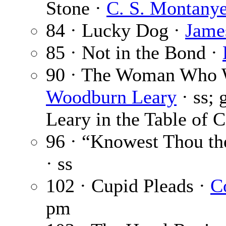
Stone ·
C. S. Montany
84 · Lucky Dog ·
Jame
85 · Not in the Bond ·
90 · The Woman Who 
Woodburn Leary
· ss;
Leary in the Table of C
96 · “Knowest Thou th
· ss
102 · Cupid Pleads ·
C
pm