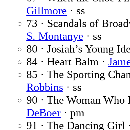
Gillmore
· ss
73 · Scandals of Broa
S. Montanye
· ss
80 · Josiah’s Young Id
84 · Heart Balm ·
Jame
85 · The Sporting Cha
Robbins
· ss
90 · The Woman Who 
DeBoer
· pm
91 · The Dancing Girl 