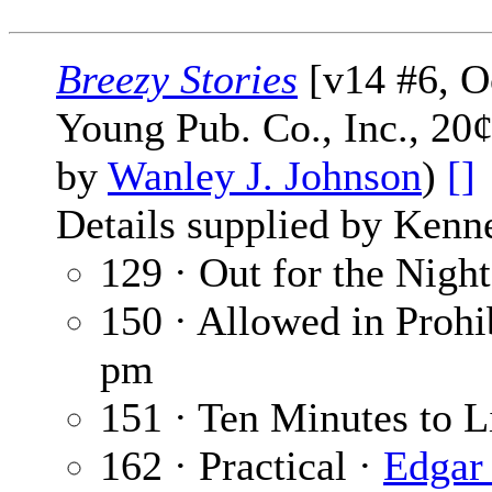
Breezy Stories
[v14 #6, O
Young Pub. Co., Inc., 20¢
by
Wanley J. Johnson
)
[]
Details supplied by Kenn
129 · Out for the Nigh
150 · Allowed in Prohi
pm
151 · Ten Minutes to L
162 · Practical ·
Edgar