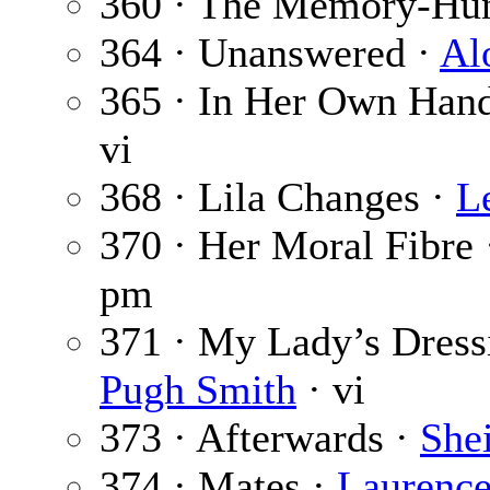
360 · The Memory-Hun
364 · Unanswered ·
Al
365 · In Her Own Han
vi
368 · Lila Changes ·
L
370 · Her Moral Fibre
pm
371 · My Lady’s Dress
Pugh Smith
· vi
373 · Afterwards ·
She
374 · Mates ·
Laurence