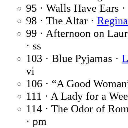
95 · Walls Have Ears 
98 · The Altar ·
Regina
99 · Afternoon on Laur
· ss
103 · Blue Pyjamas ·
L
vi
106 · “A Good Woman
111 · A Lady for a We
114 · The Odor of Ro
· pm