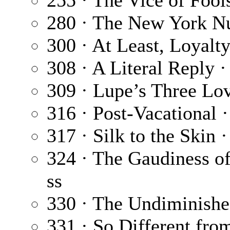
255 · The Vice of Fool
280 · The New York N
300 · At Least, Loyalty
308 · A Literal Reply 
309 · Lupe’s Three Lo
316 · Post-Vacational 
317 · Silk to the Skin 
324 · The Gaudiness o
ss
330 · The Undiminishe
331 · So Different fro