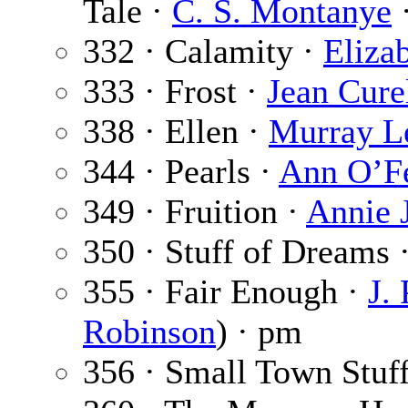
Tale ·
C. S. Montanye
·
332 · Calamity ·
Eliza
333 · Frost ·
Jean Cure
338 · Ellen ·
Murray Le
344 · Pearls ·
Ann O’F
349 · Fruition ·
Annie 
350 · Stuff of Dreams 
355 · Fair Enough ·
J. 
Robinson
) · pm
356 · Small Town Stuf