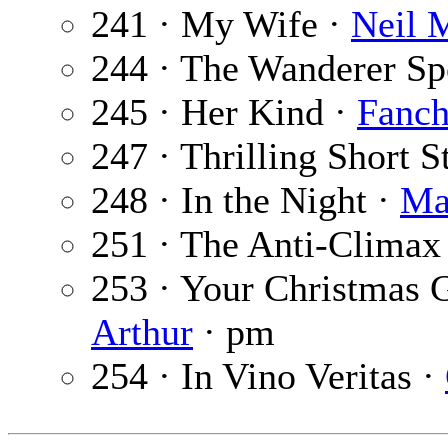
241 · My Wife ·
Neil M
244 · The Wanderer Sp
245 · Her Kind ·
Fanch
247 · Thrilling Short S
248 · In the Night ·
Ma
251 · The Anti-Climax
253 · Your Christmas G
Arthur
· pm
254 · In Vino Veritas ·