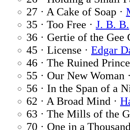
27 · A Cake of Soap ·
35 · Too Free ·
J. B. B.
36 · Gertie of the Gee
45 · License ·
Edgar D
46 · The Ruined Prince
55 · Our New Woman 
56 · In the Span of a N
62 · A Broad Mind ·
H
63 · The Mills of the 
70 · One in a Thousan