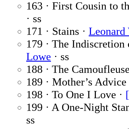
163 · First Cousin to t
· ss
171 · Stains ·
Leonard 
179 · The Indiscretion 
Lowe
· ss
188 · The Camoufleus
189 · Mother’s Advice
198 · To One I Love ·
199 · A One-Night Sta
ss