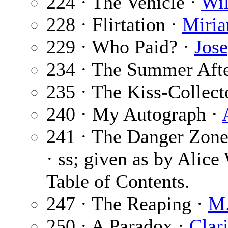
224 · The Vehicle ·
Wil
228 · Flirtation ·
Miri
229 · Who Paid? ·
Jos
234 · The Summer Afte
235 · The Kiss-Collect
240 · My Autograph ·
241 · The Danger Zone
· ss; given as by Alice
Table of Contents.
247 · The Reaping ·
M.
250 · A Paradox ·
Clar