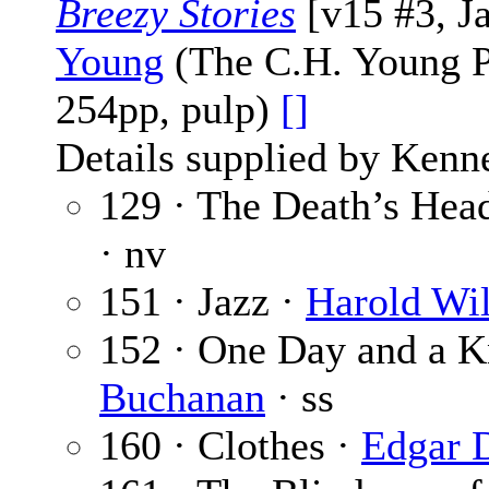
Breezy Stories
[v15 #3, J
Young
(The C.H. Young Pu
254pp, pulp)
[]
Details supplied by Kenn
129 · The Death’s Hea
· nv
151 · Jazz ·
Harold Wil
152 · One Day and a K
Buchanan
· ss
160 · Clothes ·
Edgar 