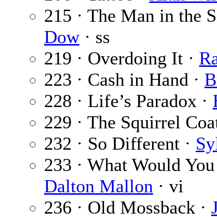
215 · The Man in the 
Dow
· ss
219 · Overdoing It ·
Ra
223 · Cash in Hand ·
B
228 · Life’s Paradox ·
229 · The Squirrel Coa
232 · So Different ·
Sy
233 · What Would You
Dalton Mallon
· vi
236 · Old Mossback ·