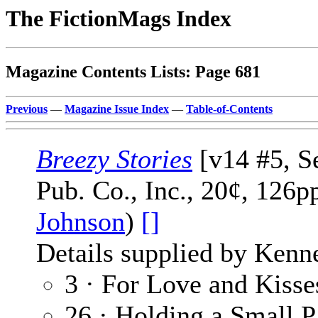
The FictionMags Index
Magazine Contents Lists: Page 681
Previous
—
Magazine Issue Index
—
Table-of-Contents
Breezy Stories
[v14 #5, S
Pub. Co., Inc., 20¢, 126p
Johnson
)
[]
Details supplied by Kenn
3 · For Love and Kisse
26 · Holding a Small P