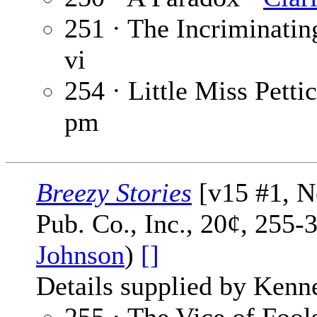
251 · The Incriminati
vi
254 · Little Miss Petti
pm
Breezy Stories
[v15 #1, N
Pub. Co., Inc., 20¢, 255-
Johnson
)
[]
Details supplied by Kenn